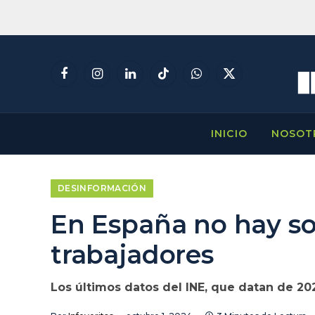
Facebook
Instagram
LinkedIn
TikTok
WhatsApp
X
(Twitter)
INICIO
NOSOT
DESINFORMACIÓN
En España no hay so
trabajadores
Los últimos datos del INE, que datan de 20