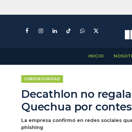
Facebook
Instagram
LinkedIn
TikTok
WhatsApp
X
(Twitter)
INICIO
NOSOT
CIBERSEGURIDAD
Decathlon no regal
Quechua por contes
La empresa confirmó en redes sociales que
phishing