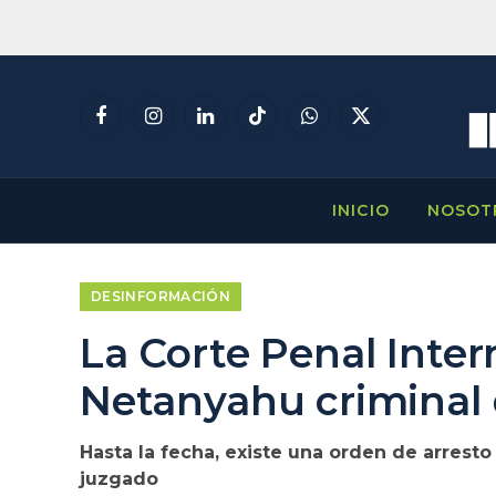
Facebook
Instagram
LinkedIn
TikTok
WhatsApp
X
(Twitter)
INICIO
NOSOT
DESINFORMACIÓN
La Corte Penal Inter
Netanyahu criminal d
Hasta la fecha, existe una orden de arresto
juzgado