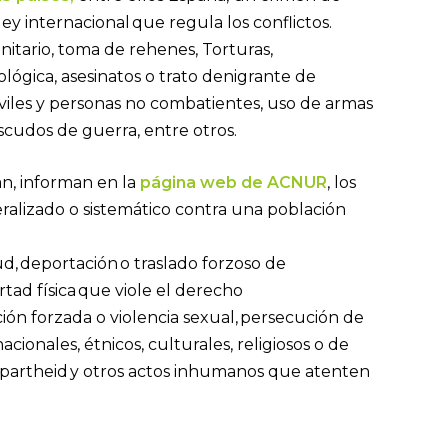
ley internacional que regula los conflictos.
nitario, toma de rehenes, Torturas,
ológica, asesinatos o trato denigrante de
civiles y personas no combatientes, uso de armas
escudos de guerra, entre otros.
n, informan en la
página web de ACNUR
, los
alizado o sistemático contra una población
ud, deportación o traslado forzoso de
rtad física que viole el derecho
ción forzada o violencia sexual,
persecución de
nacionales, étnicos, culturales, religiosos o de
apartheid
y otros actos inhumanos que atenten