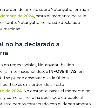
 una orden de arresto sobre Netanyahu
,
emitida
noviembre de 2024
,
hasta el momento no se le
, por tanto, Netanyahu no ha sido declarado
 humanidad.
al no ha declarado a
erra
ado en redes sociales, Netanyahu ha sido
Penal Internacional desde
INFOVERITAS,
en
 Allí se puede observar que la última
l político es una orden de arresto
bre de 2024
. No obstante, hasta el momento no
nal y como tal no lo ha declarado culpable al
mar esto hemos contactado con el departamento