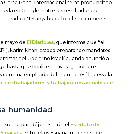
la Corte Penal Internacional se ha pronunciado
ueda en Google. Entre los resultados que
 declarado a Netanyahu culpable de crímenes
8 de mayo de
El Diario.es
, que informa que
“
el
 (CPI), Karim Khan, estaba preparando mandatos
remistas del Gobierno israelí cuando anunció a
 hasta que finalice la investigación en su
 con una empleada del tribunal. Así lo desvela
o a extrabajadores y trabajadores actuales de
lesa humanidad
ue suene paradójico. Según el
Estatuto de
25 países,
entre ellos España, un crimen de