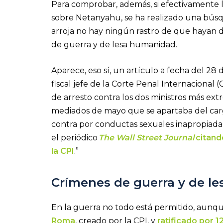
Para comprobar, además, si efectivamente 
sobre Netanyahu, se ha realizado una búsq
arroja no hay ningún rastro de que hayan
de guerra y de lesa humanidad.
Aparece, eso sí, un artículo a fecha del 2
fiscal jefe de la Corte Penal Internacional
de arresto contra los dos ministros más ext
mediados de mayo que se apartaba del cargo
contra por conductas sexuales inapropiadas
el periódico
The Wall Street Journal
citand
la CPI
.”
Crímenes de guerra y de 
En la guerra no todo está permitido, aunq
Roma
, creado por la CPI, y
ratificado por 1