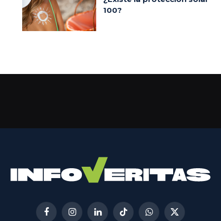
100?
Facebook
Instagram
LinkedIn
TikTok
WhatsApp
X