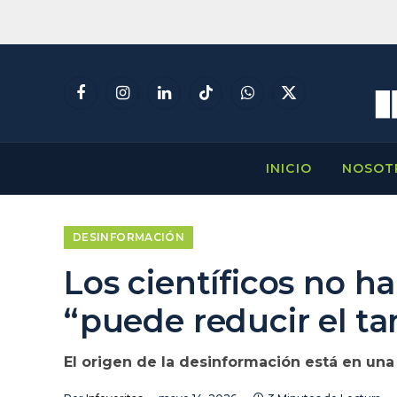
Facebook
Instagram
LinkedIn
TikTok
WhatsApp
X
(Twitter)
INICIO
NOSOT
DESINFORMACIÓN
Los científicos no h
“puede reducir el t
El origen de la desinformación está en una