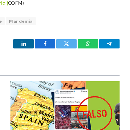
id (
COFM)
e
Plandemia
LinkedIn
Facebook
Twitter
WhatsApp
Telegram