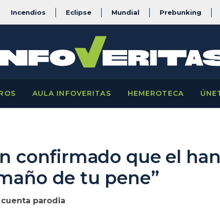
Incendios
Eclipse
Mundial
Prebunking
ROS
AULA INFOVERITAS
HEMEROTECA
ÚNE
an confirmado que el han
amaño de tu pene”
 cuenta parodia