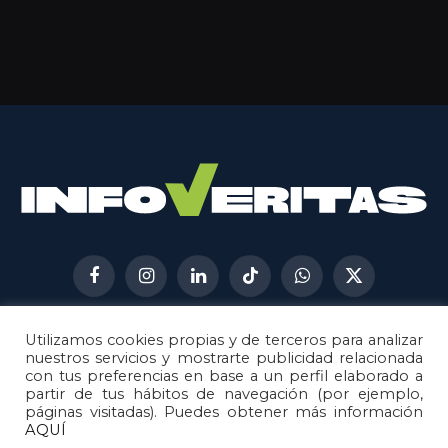
Facebook
Instagram
LinkedIn
TikTok
WhatsApp
X
(Twitter)
Utilizamos cookies propias y de terceros para analizar
AVISO LEGAL
METODOLOGÍA
nuestros servicios y mostrarte publicidad relacionada
POLÍTICA DE COOKIES
con tus preferencias en base a un perfil elaborado a
partir de tus hábitos de navegación (por ejemplo,
POLÍTICA DE CORRECCIONES
páginas visitadas). Puedes obtener más información
POLÍTICA DE PRIVACIDAD
AQUÍ