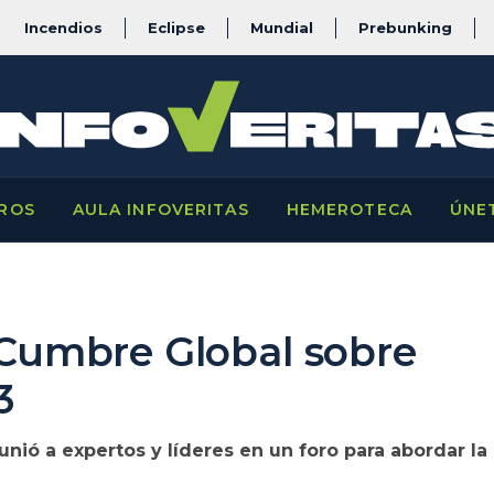
Incendios
Eclipse
Mundial
Prebunking
ROS
AULA INFOVERITAS
HEMEROTECA
ÚNE
I Cumbre Global sobre
3
nió a expertos y líderes en un foro para abordar l