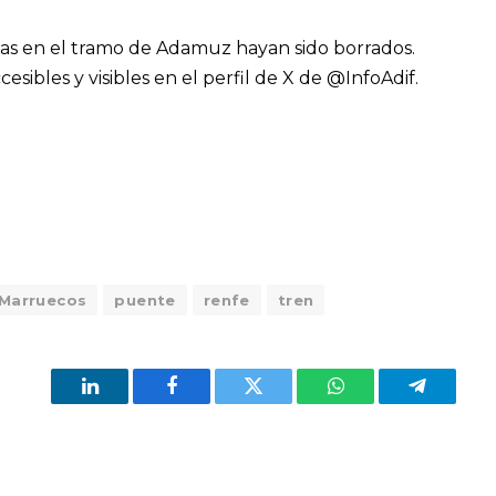
ncias en el tramo de Adamuz hayan sido borrados.
sibles y visibles en el perfil de X de @InfoAdif.
Marruecos
puente
renfe
tren
LinkedIn
Facebook
Twitter
WhatsApp
Telegram