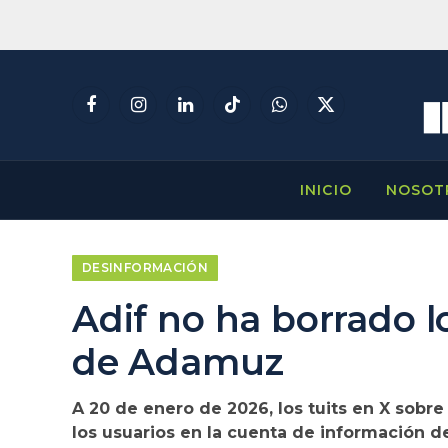
Facebook
Instagram
LinkedIn
TikTok
WhatsApp
X
(Twitter)
INICIO
NOSOT
DESINFORMACIÓN
Adif no ha borrado l
de Adamuz
A 20 de enero de 2026, los tuits en X sobr
los usuarios en la cuenta de información d